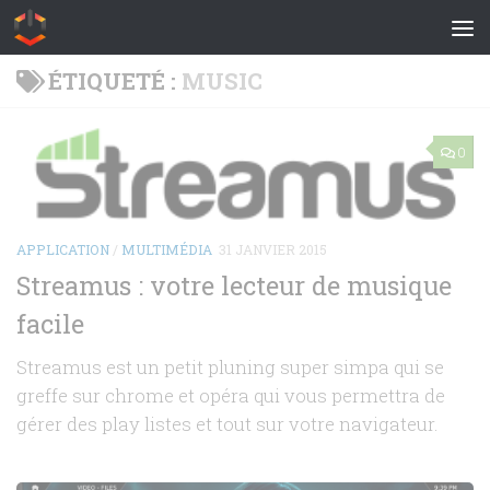
Skip to content
ÉTIQUETÉ :
MUSIC
0
APPLICATION
/
MULTIMÉDIA
31 JANVIER 2015
Streamus : votre lecteur de musique
facile
Streamus est un petit pluning super simpa qui se
greffe sur chrome et opéra qui vous permettra de
gérer des play listes et tout sur votre navigateur.