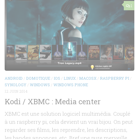
1
ANDROID
/
DOMOTIQUE
/
IOS
/
LINUX
/
MACOSX
/
RASPBERRY PI
/
SYNOLOGY
/
WINDOWS
/
WINDOWS PHONE
12 JUIN 2014
Kodi / XBMC : Media center
XBMC est une solution logiciel multimédia. Couplé
à un raspberry pi, cela devient un vrai bijou. On peut
regarder ses films, les reprendre, les descriptions,
les bandes annonces, etc. Bref une pure merveille.