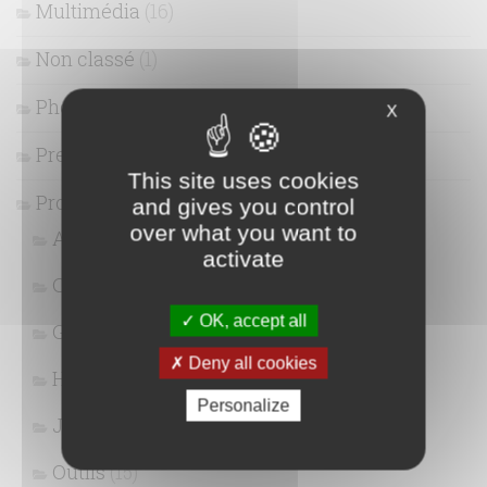
Multimédia
(16)
Non classé
(1)
Photographie
(13)
X
Presse
(1)
This site uses cookies
Programmation
(41)
and gives you control
over what you want to
Algorithmique
(1)
activate
C++
(3)
OK, accept all
Git
(3)
Deny all cookies
HTML / CSS
(9)
Personalize
Javascript / Jquery
(5)
Outils
(15)