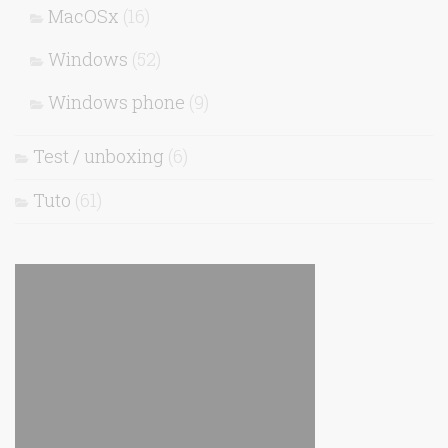
MacOSx
(16)
Windows
(52)
Windows phone
(9)
Test / unboxing
(6)
Tuto
(61)