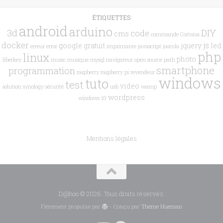
ÉTIQUETTES
android
arduino
3d
DIY
code
cms
commande
Cortana
docker
js
google
gratuit
jquery
led
erreur
error
imprimante
javascript
joomla
php
linux
photo
liberkey
music
musique
mysql
navigateur
open source
path
smartphone
programmation
raspberry
raspberry pi
revendeur
windows
tuto
test
video
solution
synology
sécurité
usb
wamp
wordpress
windows 10
Mentions légales
D@hoo © 2026. Tous droits réservés.
Fièrement propulsé par
- Conçu par
Thème Hueman