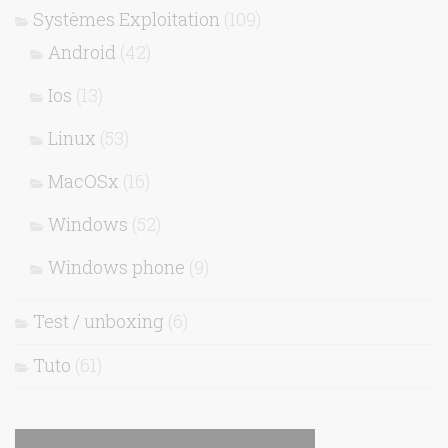
Systèmes Exploitation
(109)
Android
(42)
Ios
(13)
Linux
(53)
MacOSx
(16)
Windows
(52)
Windows phone
(9)
Test / unboxing
(6)
Tuto
(61)