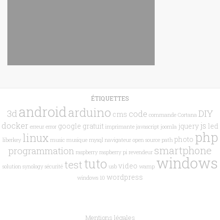
ÉTIQUETTES
android
arduino
3d
DIY
code
cms
commande
Cortana
docker
js
google
gratuit
jquery
led
erreur
error
imprimante
javascript
joomla
php
linux
photo
liberkey
music
musique
mysql
navigateur
open source
path
smartphone
programmation
raspberry
raspberry pi
revendeur
windows
tuto
test
video
solution
synology
sécurité
usb
wamp
wordpress
windows 10
Mentions légales