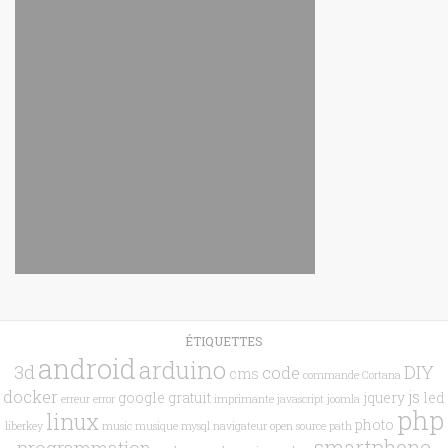
ÉTIQUETTES
android
arduino
3d
DIY
code
cms
commande
Cortana
docker
js
google
gratuit
jquery
led
erreur
error
imprimante
javascript
joomla
php
linux
photo
liberkey
music
musique
mysql
navigateur
open source
path
smartphone
programmation