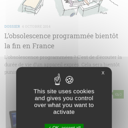
DOSSIER
4 OCTOBRE 2014
L’obsolescence programmée bientôt
la fin en France
L’obsolescence programmées ? C’est de d’écouter la
durée de vie d’un appareil exprès. Cela sera bientôt
punis par la loi. Ca change quoi ?
X
This site uses cookies
0
and gives you control
over what you want to
activate