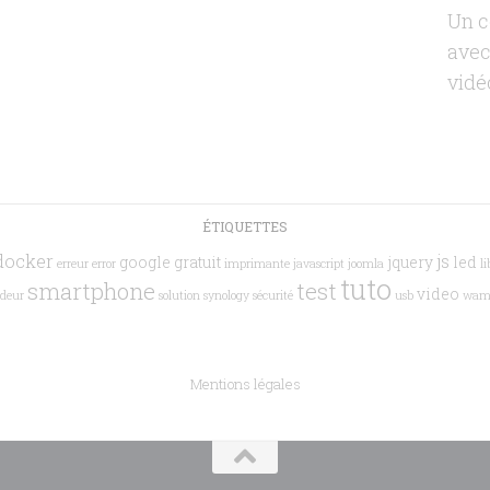
Un c
avec
vidé
ÉTIQUETTES
docker
js
google
gratuit
jquery
led
erreur
error
imprimante
javascript
joomla
li
tuto
smartphone
test
video
deur
solution
synology
sécurité
usb
wam
Mentions légales