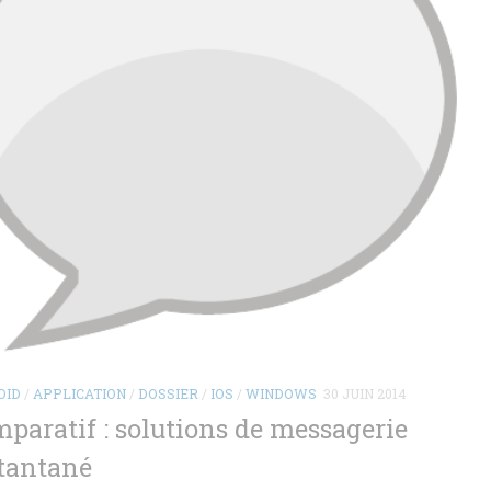
OID
/
APPLICATION
/
DOSSIER
/
IOS
/
WINDOWS
30 JUIN 2014
paratif : solutions de messagerie
tantané