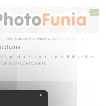
0
OID
/
IOS
/
MULTIMÉDIA
/
WINDOWS PHONE
9 OCTOBRE 2014
tofunia
oFunia est un éditeur en ligne de photographies
 tout un tas de modèles.
X