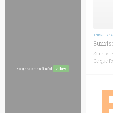
ANDROID
/
A
Sunrise
Sunrise e
Ce que l’
Allow
Google Adsense is disabled.