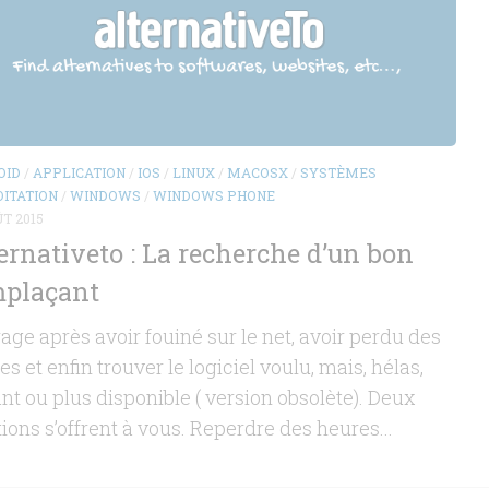
OID
/
APPLICATION
/
IOS
/
LINUX
/
MACOSX
/
SYSTÈMES
ITATION
/
WINDOWS
/
WINDOWS PHONE
ÛT 2015
ernativeto : La recherche d’un bon
plaçant
rage après avoir fouiné sur le net, avoir perdu des
s et enfin trouver le logiciel voulu, mais, hélas,
nt ou plus disponible ( version obsolète). Deux
tions s’offrent à vous. Reperdre des heures...