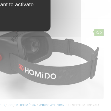
ant to activate
0
OID
/
IOS
/
MULTIMÉDIA
/
WINDOWS PHONE
23 SEPTEMBRE 2014