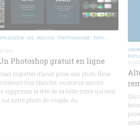
PPLICATION
/
IOS
/
MACOSX
/
PHOTOGRAPHIE
/
TUTO
/
ANDR
E 2015
EXPLO
: Un Photoshop gratuit en ligne
19 AO
Alt
amais regretter d’avoir prise une photo floue
rem
 couleurs trop blanche ou mieux encore
de supprimer la tête de sa belle mère qui s’est
Qui 
 sur notre photo de couple. Au...
heure
paya
solu