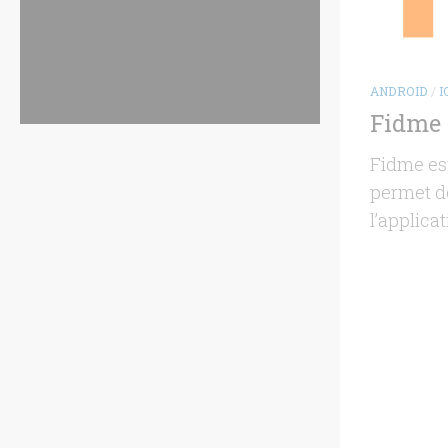
ANDROID
/
I
Fidme :
Fidme es
permet d
l’applicat