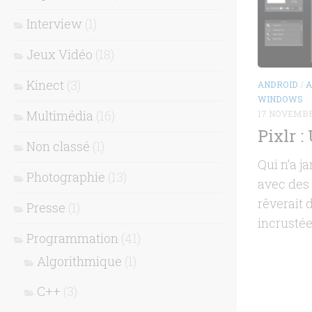
Interview
(1)
Jeux Vidéo
(18)
Kinect
(3)
ANDROID
/
A
WINDOWS
Multimédia
(16)
17 NOVEMBR
Pixlr 
Non classé
(1)
Qui n’a j
Photographie
(13)
avec des
rêverait 
Presse
(1)
incrustée
Programmation
(41)
Algorithmique
(1)
C++
(3)