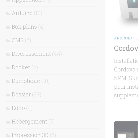
Arduino
(10)
Bon plans
(4)
ANDROID
/
I
CMS
(7)
Cordova
Divertissement
(44)
Installa
Docker
(4)
Cordova s
NPM. Suiv
Domotique
(10)
pour ins
Dossier
(28)
suppléme
Edito
(4)
Hebergement
(7)
Impression 3D
(6)