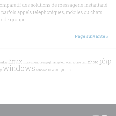
omparatif des solutions de messagerie instantané
 parfois appels téléphoniques, mobiles ou chats
o, de groupe…
Page suivante »
php
linux
photo
berkey
music
musique
mysql
navigateur
open source
path
windows
wordpress
p
windows 10