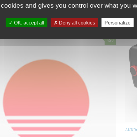
 cookies and gives you control over what you w
is ….
OK, accept all
Deny all cookies
Personalize
0
ANDR