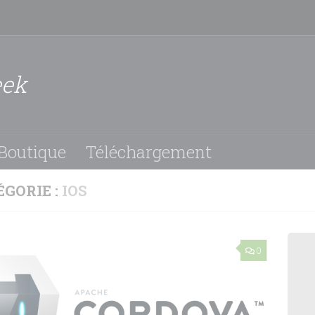
eek
Boutique
Téléchargement
ÉGORIE :
IOS
0