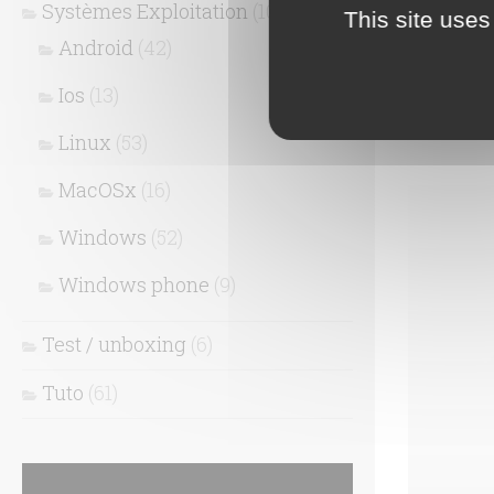
Systèmes Exploitation
(109)
This site uses
c’est part
Android
(42)
Ios
(13)
Linux
(53)
MacOSx
(16)
Windows
(52)
Windows phone
(9)
Test / unboxing
(6)
Tuto
(61)