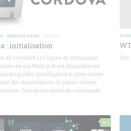
DIVE
OS
/
WINDOWS PHONE
2 MAI 2018
WTF
 : initialisation
Une 
tion de corvdova Les lignes de commande
’exécute sur Node.js et est disponible sur
ez les guides spécifiques à la plate-forme
taller des dépendances de plates-formes
ntaires. Ouvrez une invite de commande...
0