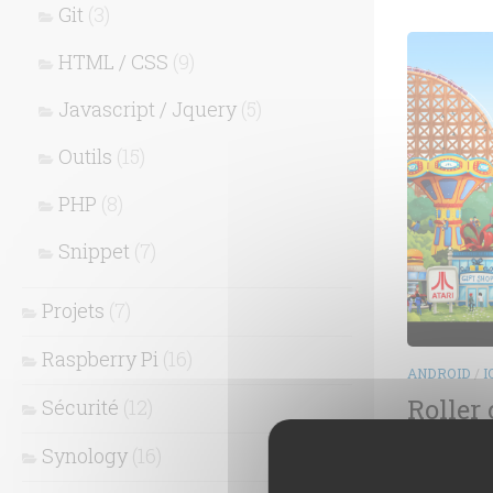
Git
(3)
HTML / CSS
(9)
Javascript / Jquery
(5)
Outils
(15)
PHP
(8)
Snippet
(7)
Projets
(7)
Raspberry Pi
(16)
ANDROID
/
I
Roller 
Sécurité
(12)
La célébr
Synology
(16)
un 4 opus