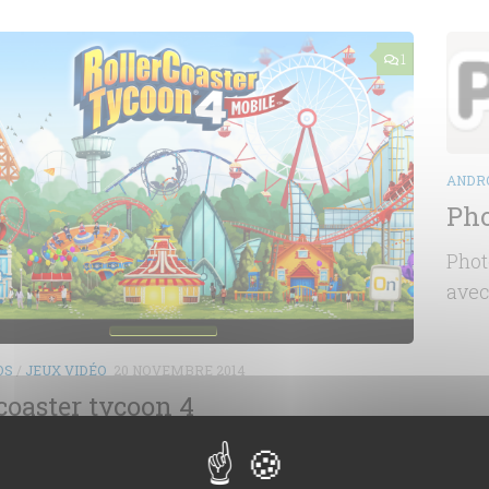
1
ANDR
Pho
Phot
avec
OS
/
JEUX VIDÉO
20 NOVEMBRE 2014
coaster tycoon 4
e franchise roller coaster tycoon revient avec
 sur Android, accrochez vous à vos siège,