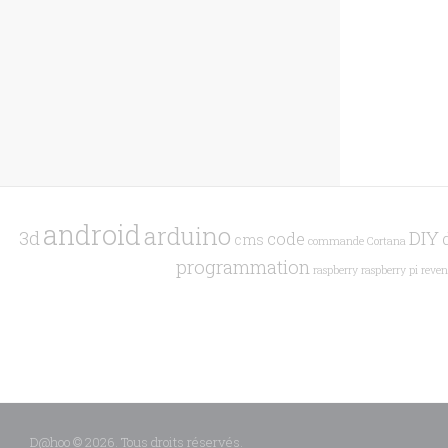
android
arduino
3d
DIY
code
cms
commande
Cortana
programmation
raspberry
raspberry pi
reven
D@hoo © 2026. Tous droits réservés.