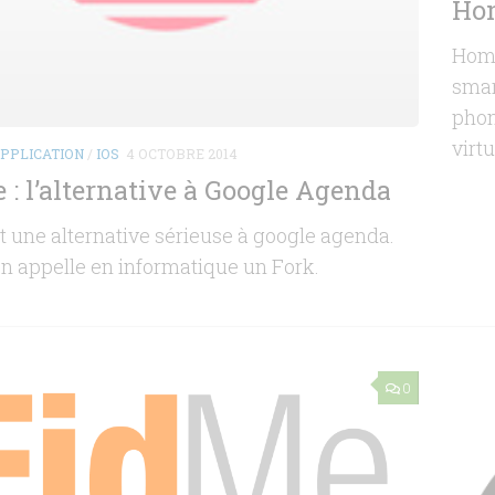
Hom
Homi
smar
phon
virt
PPLICATION
/
IOS
4 OCTOBRE 2014
 : l’alternative à Google Agenda
t une alternative sérieuse à google agenda.
on appelle en informatique un Fork.
0