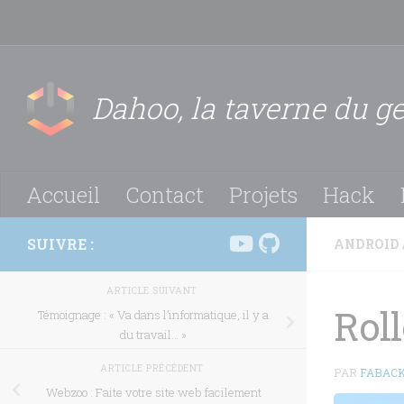
Skip to content
Dahoo, la taverne du g
Accueil
Contact
Projets
Hack
SUIVRE :
ANDROID
ARTICLE SUIVANT
Roll
Témoignage : « Va dans l’informatique, il y a
du travail… »
ARTICLE PRÉCÉDENT
PAR
FABAC
Webzoo : Faite votre site web facilement