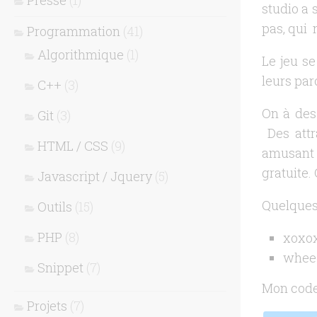
Presse
(1)
studio a 
pas, qui 
Programmation
(41)
Algorithmique
(1)
Le jeu se
leurs par
C++
(3)
On à des 
Git
(3)
Des attr
HTML / CSS
(9)
amusant b
gratuite.
Javascript / Jquery
(5)
Quelques
Outils
(15)
PHP
(8)
xoxox
wheee
Snippet
(7)
Mon code
Projets
(7)