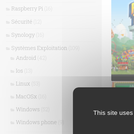
Raspberry Pi
(16)
Sécurité
(12)
Synology
(16)
Systèmes Exploitation
(109)
Android
(42)
Ios
(13)
Linux
(53)
Lanceme
MacOSx
(16)
Windows
(52)
This site uses
Windows phone
(9)