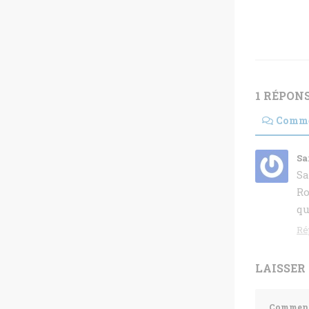
1 RÉPON
Comme
Sa
Sa
Ro
qu
Ré
LAISSER
Comment