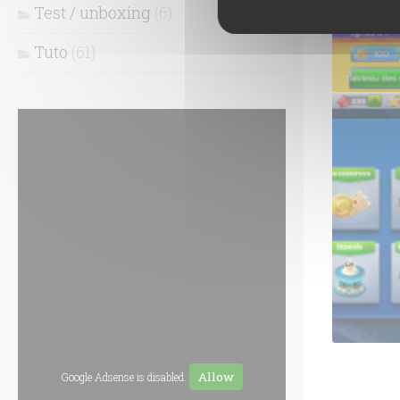
Test / unboxing
(6)
Tuto
(61)
Des minis
La zone 
Allow
Google Adsense is disabled.