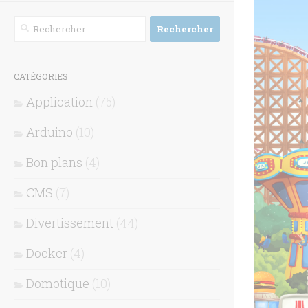
Rechercher :
CATÉGORIES
Application
(75)
Arduino
(10)
Bon plans
(4)
CMS
(7)
Divertissement
(44)
Docker
(4)
Domotique
(10)