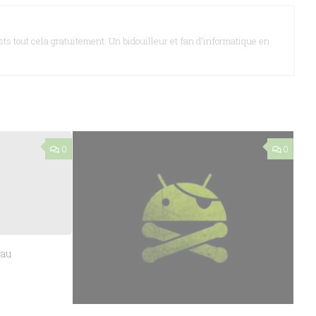
ts tout cela gratuitement. Un bidouilleur et fan d'informatique en
0
0
eau