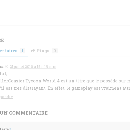
SE
ntaires
1
Pings
0
ra
21 juillet 2016 à 15 h 19 min
lut,
llerCoaster Tycoon World 4 est un titre que je possède sur
’il est très distrayant. En effet, le gameplay est vraiment attr
pondre
 UN COMMENTAIRE
aire
*