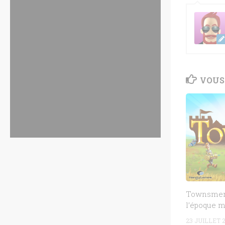
VOUS 
Townsmen :
l’époque 
23 JUILLET 