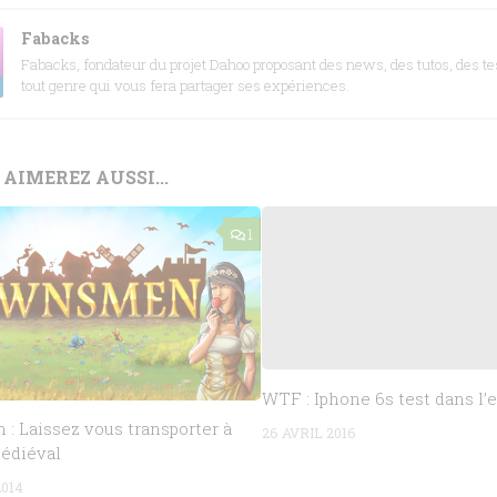
Fabacks
Fabacks, fondateur du projet Dahoo proposant des news, des tutos, des tes
tout genre qui vous fera partager ses expériences.
AIMEREZ AUSSI...
1
WTF : Iphone 6s test dans l’
 Laissez vous transporter à
26 AVRIL 2016
médiéval
2014