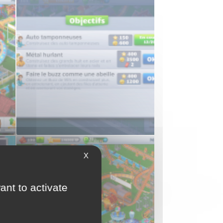
Des améliorations de manèges à faire.
Des objectifs à accomplir
X
ant to activate