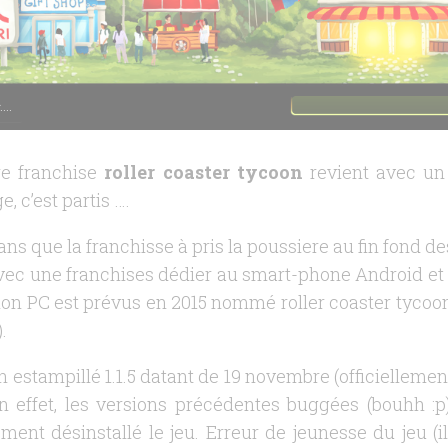
...
re franchise
roller coaster tycoon
revient avec un
e, c’est partis ….
ans que la franchisse à pris la poussiere au fin fond de
vec une franchises dédier au smart-phone Android et Ios
on PC est prévus en 2015 nommé roller coaster tycoon w
.
n estampillé 1.1.5 datant de 19 novembre (officiellemen
n effet, les versions précédentes buggées (bouhh :p)
ent désinstallé le jeu. Erreur de jeunesse du jeu (i