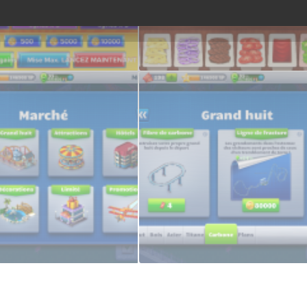
 jeux : jackpot
Des minis jeux : faire des recette
de constructions
Grand huiiiiiiiiiiit