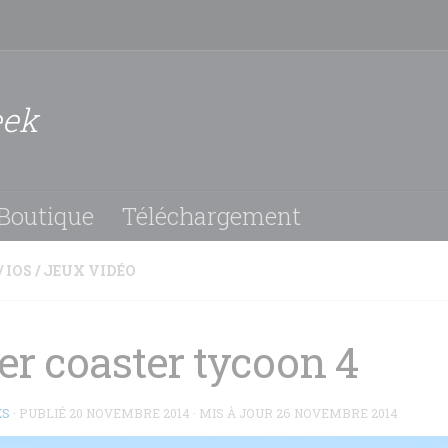
eek
Boutique
Téléchargement
/
IOS
/
JEUX VIDÉO
er coaster tycoon 4
KS
· PUBLIÉ
20 NOVEMBRE 2014
· MIS À JOUR
26 NOVEMBRE 2014