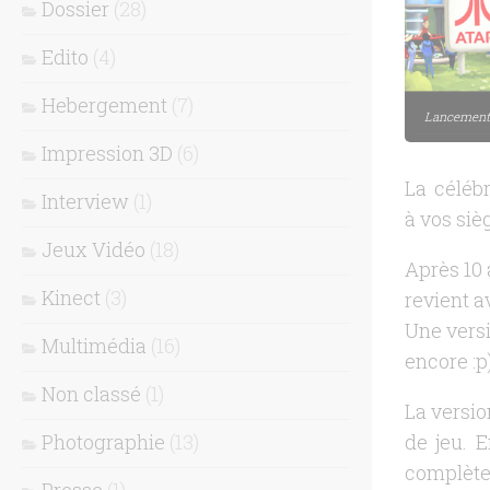
Dossier
(28)
Edito
(4)
Hebergement
(7)
Lancement.
Impression 3D
(6)
La céléb
Interview
(1)
à vos sièg
Jeux Vidéo
(18)
Après 10 
Kinect
(3)
revient a
Une versi
Multimédia
(16)
encore :p)
Non classé
(1)
La versio
Photographie
(13)
de jeu. E
complètem