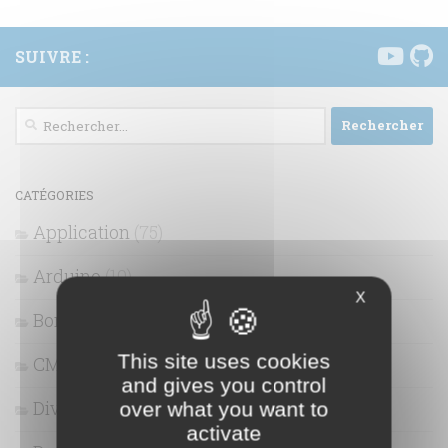
SUIVRE :
Rechercher :
CATÉGORIES
Application
(75)
Arduino
(10)
X
Bon plans
(4)
This site uses cookies
CMS
(7)
and gives you control
Divertissement
(44)
over what you want to
activate