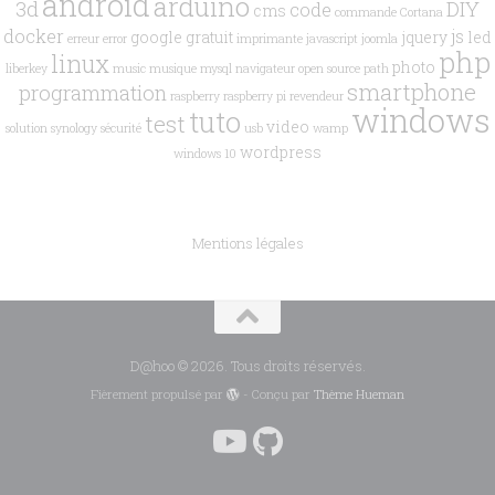
android
arduino
3d
DIY
code
cms
commande
Cortana
docker
js
google
gratuit
jquery
led
erreur
error
imprimante
javascript
joomla
php
linux
photo
liberkey
music
musique
mysql
navigateur
open source
path
smartphone
programmation
raspberry
raspberry pi
revendeur
windows
tuto
test
video
solution
synology
sécurité
usb
wamp
wordpress
windows 10
Mentions légales
D@hoo © 2026. Tous droits réservés.
Fièrement propulsé par
- Conçu par
Thème Hueman