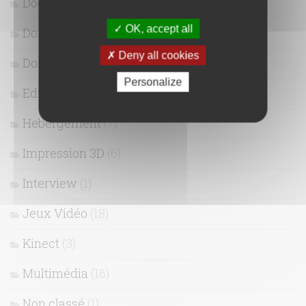
Docker
(4)
OK, accept all
Domotique
(10)
Deny all cookies
Dossier
(28)
Personalize
Edito
(4)
Hebergement
(7)
Impression 3D
(6)
Interview
(1)
Jeux Vidéo
(18)
Kinect
(3)
Multimédia
(16)
Non classé
(1)