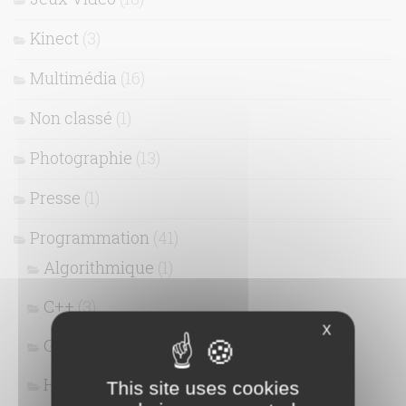
Kinect
(3)
Multimédia
(16)
Non classé
(1)
Photographie
(13)
Presse
(1)
Programmation
(41)
Algorithmique
(1)
C++
(3)
X
Git
(3)
HTML / CSS
(9)
This site uses cookies