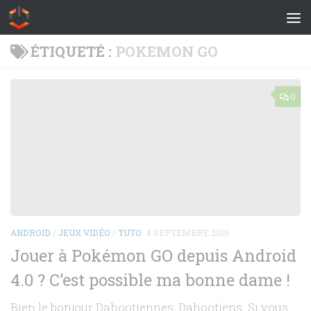
Skip to content
ÉTIQUETÉ :
POKEMON GO
0
ANDROID
/
JEUX VIDÉO
/
TUTO
4 SEPTEMBRE 2016
Jouer à Pokémon GO depuis Android
4.0 ? C’est possible ma bonne dame !
Bien le bonjour Dahootiennes, Dahootiens. Si vous