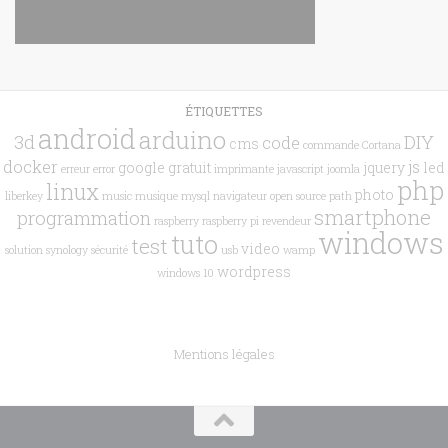
ÉTIQUETTES
android
arduino
3d
DIY
code
cms
commande
Cortana
docker
js
google
gratuit
jquery
led
erreur
error
imprimante
javascript
joomla
php
linux
photo
liberkey
music
musique
mysql
navigateur
open source
path
smartphone
programmation
raspberry
raspberry pi
revendeur
windows
tuto
test
video
solution
synology
sécurité
usb
wamp
wordpress
windows 10
Mentions légales