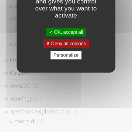
and gives you control
Javascript / Jquery
(5)
over what you want to
activate
Outils
(15)
PHP
(8)
OK, accept all
Snippet
(7)
Deny all cookies
Personalize
Projets
(7)
Raspberry Pi
(16)
Sécurité
(12)
Synology
(16)
Systèmes Exploitation
(109)
Android
(42)