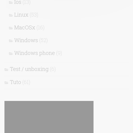
Ios
(13)
Linux
(53)
MacOSx
(16)
Windows
(52)
Windows phone
(9)
Test / unboxing
(6)
Tuto
(61)