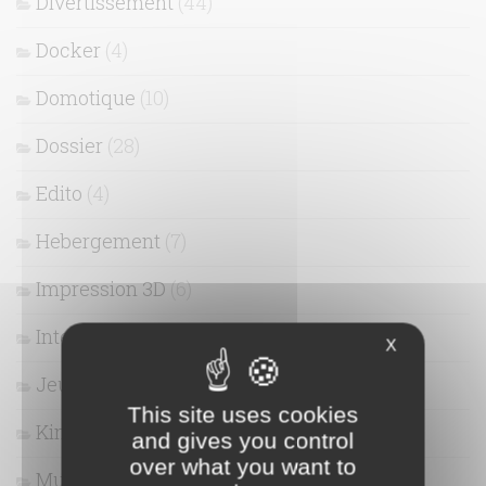
Divertissement
(44)
Docker
(4)
Domotique
(10)
Dossier
(28)
Edito
(4)
Hebergement
(7)
Impression 3D
(6)
Interview
(1)
X
Jeux Vidéo
(18)
This site uses cookies
Kinect
(3)
and gives you control
over what you want to
Multimédia
(16)