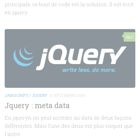
principale, ce bout de code est la solution. Il est écrit
en jquery.
0
JAVASCRIPT / JQUERY
11 DÉCEMBRE 2016
Jquery : meta data
En jqueryn on peut accéder au data de deux façons
différentes. Mais l’une des deux est plus risquer que
l’autre.