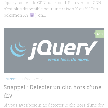
Jquery soit via le CDN ou le local. Si la version CDN
n’est plus disponible pour une raison X ou Y ( Pas
pokemon XY
), on...
0
SNIPPET
16 FÉVRIER 2017
Snappet : Détecter un clic hors d’une
div
Si vous avez besoin de détecter le clic hors d’une div