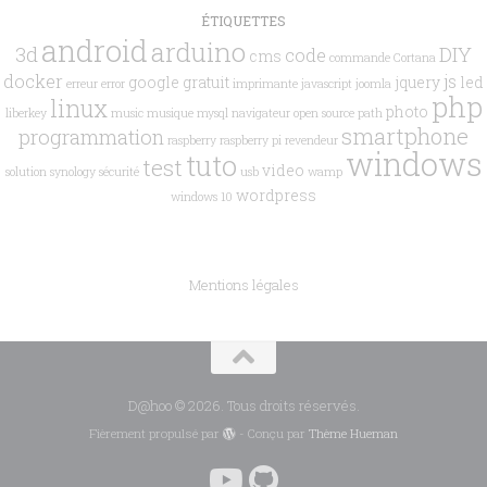
ÉTIQUETTES
android
arduino
3d
DIY
code
cms
commande
Cortana
docker
js
google
gratuit
jquery
led
erreur
error
imprimante
javascript
joomla
php
linux
photo
liberkey
music
musique
mysql
navigateur
open source
path
smartphone
programmation
raspberry
raspberry pi
revendeur
windows
tuto
test
video
solution
synology
sécurité
usb
wamp
wordpress
windows 10
Mentions légales
D@hoo © 2026. Tous droits réservés.
Fièrement propulsé par
- Conçu par
Thème Hueman