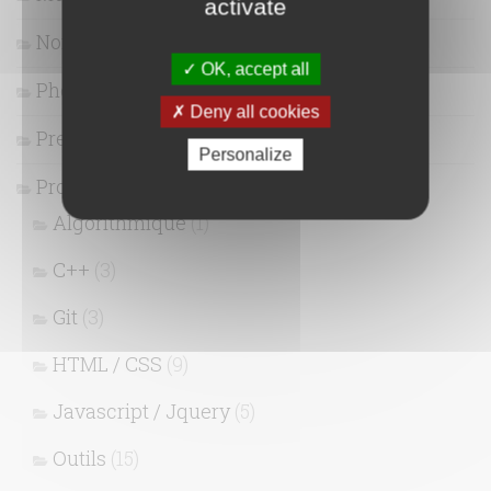
activate
Non classé
(1)
OK, accept all
Photographie
(13)
Deny all cookies
Presse
(1)
Personalize
Programmation
(41)
Algorithmique
(1)
C++
(3)
Git
(3)
HTML / CSS
(9)
Javascript / Jquery
(5)
Outils
(15)