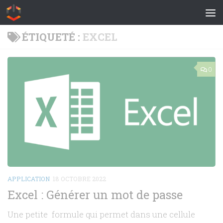
Skip to content
ÉTIQUETÉ :
EXCEL
0
APPLICATION
18 OCTOBRE 2022
Excel : Générer un mot de passe
Une petite formule qui permet dans une cellule