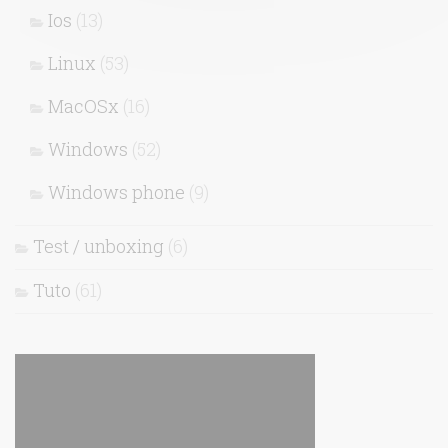
Ios
(13)
Linux
(53)
MacOSx
(16)
Windows
(52)
Windows phone
(9)
Test / unboxing
(6)
Tuto
(61)