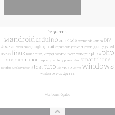
ÉTIQUETTES
android
arduino
3d
DIY
code
cms
commande
Cortana
docker
js
google
gratuit
jquery
led
erreur
error
imprimante
javascript
joomla
php
linux
photo
liberkey
music
musique
mysql
navigateur
open source
path
smartphone
programmation
raspberry
raspberry pi
revendeur
windows
tuto
test
video
solution
synology
sécurité
usb
wamp
wordpress
windows 10
Mentions légales