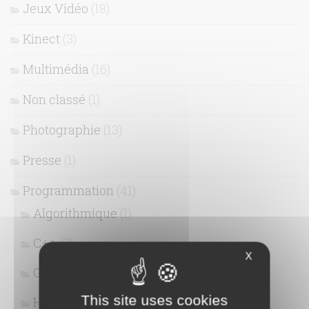
Jeux Vidéo
(18)
Kinect
(3)
Multimédia
(16)
Non classé
(1)
Photographie
(13)
Presse
(1)
Programmation
(41)
Algorithmique
(1)
C++
(3)
X
Git
(3)
This site uses cookies
HTML / CSS
(9)