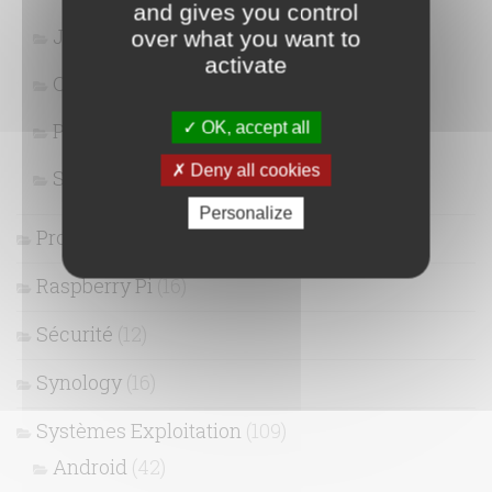
and gives you control
Javascript / Jquery
(5)
over what you want to
activate
Outils
(15)
PHP
(8)
OK, accept all
Deny all cookies
Snippet
(7)
Personalize
Projets
(7)
Raspberry Pi
(16)
Sécurité
(12)
Synology
(16)
Systèmes Exploitation
(109)
Android
(42)