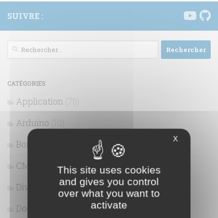
SUIVRE :
Rechercher :
CATÉGORIES
Application
(75)
Arduino
(10)
X
Bon plans
(4)
CMS
(7)
This site uses cookies
and gives you control
Divertissement
(44)
over what you want to
activate
Docker
(4)