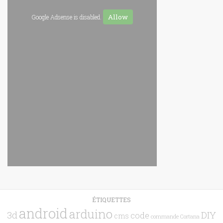
Allow
Google Adsense is disabled.
ÉTIQUETTES
android
arduino
3d
DIY
code
cms
commande
Cortana