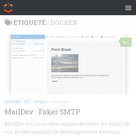
Skip to content
ÉTIQUETÉ :
DOCKER
0
DOCKER
/
GIT
/
OUTILS
9 MAI 2018
MailDev : Faker SMTP
MailDev est un moyen simple de tester les mails de
vos projets pendant le développement avec une