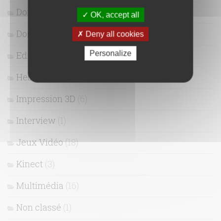
Domotique
(10)
OK, accept all
Dossier
(28)
Deny all cookies
Personalize
Edito
(4)
Hebergement
(7)
Impression 3D
(6)
Interview
(1)
Jeux Vidéo
(18)
Kinect
(3)
Multimédia
(16)
Non classé
(1)